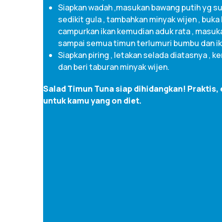
Siapkan wadah ,masukan bawang putih yg su
sedikit gula , tambahkan minyak wijen , buka
campurkan ikan kemudian aduk rata , masuk
sampai semua timun terlumuri bumbu dan i
Siapkan piring , letakan selada diatasnya , 
dan beri taburan minyak wijen.
Salad Timun Tuna siap dihidangkan! Praktis,
untuk kamu yang on diet.