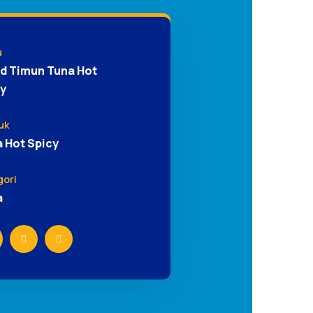
u
d Timun Tuna Hot
y
uk
 Hot Spicy
gori
a