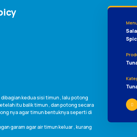
picy
Men
Sala
Spic
Prod
Tuna
Kate
Tun
dibagian kedua sisi timun , lalu potong
telah itu balik timun , dan potong secara
tong nya agar timun bentuknya seperti di
an garam agar air timun keluar , kurang