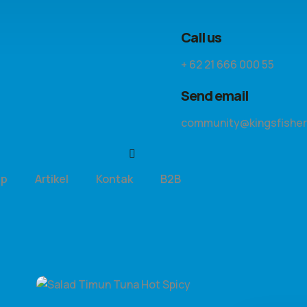
Call us
+ 62 21 666 000 55
Send email
community@kingsfisher.
ep
Artikel
Kontak
B2B