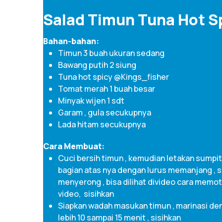
Salad Timun Tuna Hot S
Bahan-bahan:
Timun 3 buah ukuran sedang
Bawang putih 2 siung
Tuna hot spicy @Kings_fisher
Tomat merah 1 buah besar
Minyak wijen 1 sdt
Garam , gula secukupnya
Lada hitam secukupnya
Cara Membuat:
Cuci bersih timun , kemudian letakan sumpit 
bagian atas nya dengan lurus memanjang , se
menyerong , bisa dilihat divideo cara memo
video, sisihkan
Siapkan wadah masukan timun , marinasi deng
lebih 10 sampai 15 menit , sisihkan