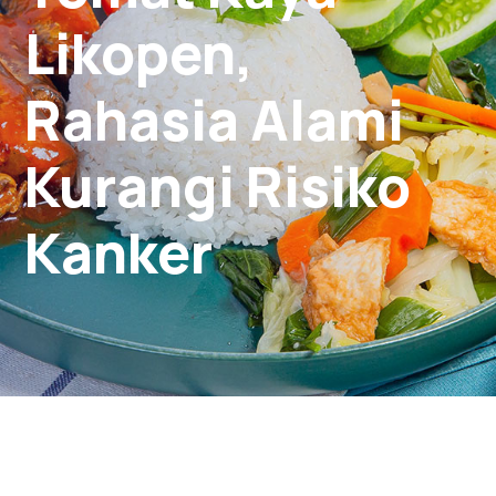
Likopen,
Rahasia Alami
Kurangi Risiko
Kanker