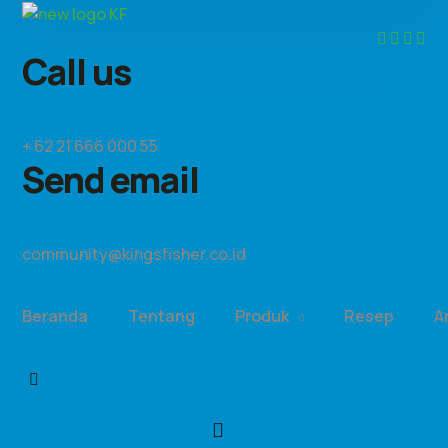
Call us
+ 62 21 666 000 55
Send email
community@kingsfisher.co.id
Beranda
Tentang
Produk
Resep
A