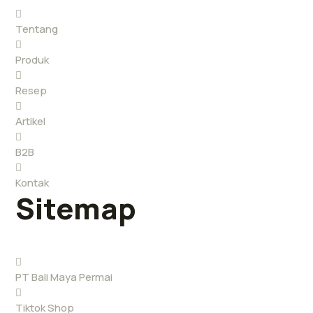
Tentang
Produk
Resep
Artikel
B2B
Kontak
Sitemap
PT Bali Maya Permai
Tiktok Shop