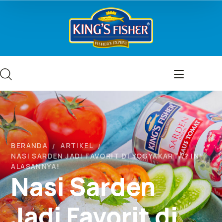
BERANDA
ARTIKEL
NASI SARDEN JADI FAVORIT DI YOGYAKARTA? INI
ALASANNYA!
Nasi Sarden
Jadi Favorit di