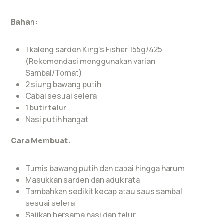
Bahan:
1 kaleng sarden King’s Fisher 155g/425
(Rekomendasi menggunakan varian
Sambal/Tomat)
2 siung bawang putih
Cabai sesuai selera
1 butir telur
Nasi putih hangat
Cara Membuat:
Tumis bawang putih dan cabai hingga harum
Masukkan sarden dan aduk rata
Tambahkan sedikit kecap atau saus sambal
sesuai selera
Sajikan bersama nasi dan telur