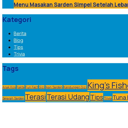
Menu Masakan Sarden Simpel Setelah Leba
Kategori
Berita
Blog
Tips
Trivia
Tags
King's Fish
Anak Kos
Fakta
Fun Fact
Gizi
Ikan Sarden
Kandungan Gizi
Terasi
Terasi Udang
Tips
Tuna 
Sejarah Sarden
Trivia