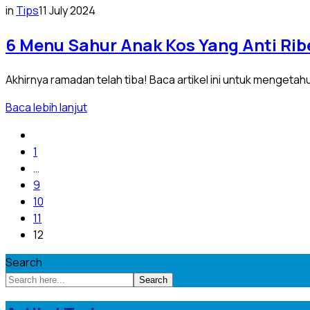
in
Tips
11 July 2024
6 Menu Sahur Anak Kos Yang Anti Ribe
Akhirnya ramadan telah tiba! Baca artikel ini untuk mengetah
Baca lebih lanjut
1
…
9
10
11
12
Search
Search