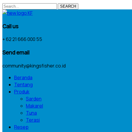
SEARCH
Call us
+ 62 21 666 000 55
Send email
community@kingsfisher.co.id
Beranda
Tentang
Produk
Sarden
Makarel
Tuna
Terasi
Resep