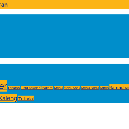
ran
er
Ramadha
Lebaran
Libur Sekolah
Makarel
Menu
Menu Anak
Menu Sahur
Mitos
Kaleng
Tutorial