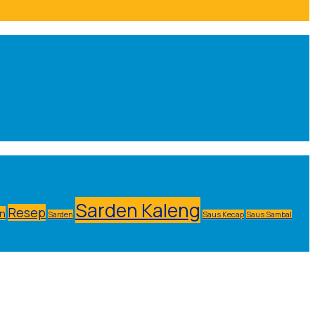
Sarden Kaleng
Resep
n
Sarden
Saus Kecap
Saus Sambal