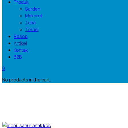
Produk
Sarden
Makarel
Tuna
Terasi
Resep
Artikel
Kontak
B2B
0
No products in the cart.