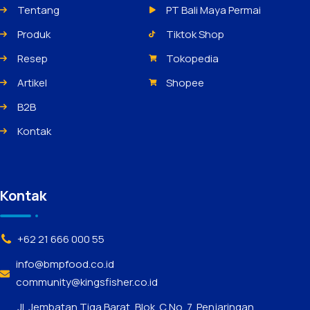
Tentang
PT Bali Maya Permai
Produk
Tiktok Shop
Resep
Tokopedia
Artikel
Shopee
B2B
Kontak
Kontak
+62 21 666 000 55
info@bmpfood.co.id
community@kingsfisher.co.id
Jl. Jembatan Tiga Barat, Blok. C No. 7, Penjaringan,