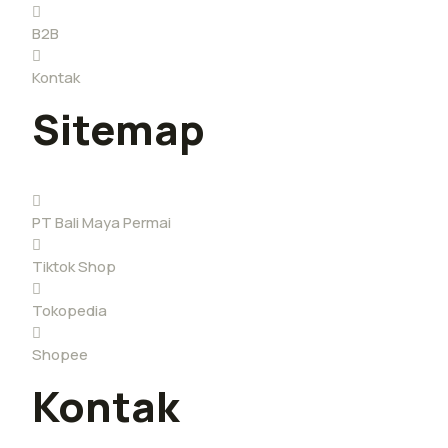
B2B
Kontak
Sitemap
PT Bali Maya Permai
Tiktok Shop
Tokopedia
Shopee
Kontak