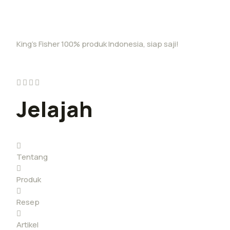
King’s Fisher 100% produk Indonesia, siap saji!
Jelajah
Tentang
Produk
Resep
Artikel