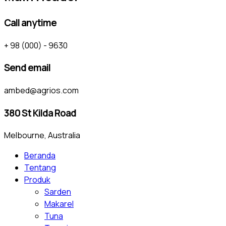
Call anytime
+ 98 (000) - 9630
Send email
ambed@agrios.com
380 St Kilda Road
Melbourne, Australia
Beranda
Tentang
Produk
Sarden
Makarel
Tuna