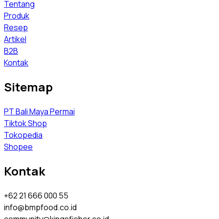
Tentang
Produk
Resep
Artikel
B2B
Kontak
Sitemap
PT Bali Maya Permai
Tiktok Shop
Tokopedia
Shopee
Kontak
+62 21 666 000 55
info@bmpfood.co.id
community@kingsfisher.co.id