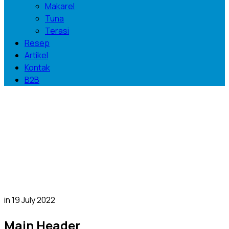
Makarel
Tuna
Terasi
Resep
Artikel
Kontak
B2B
Main Header
in
19 July 2022
Main Header