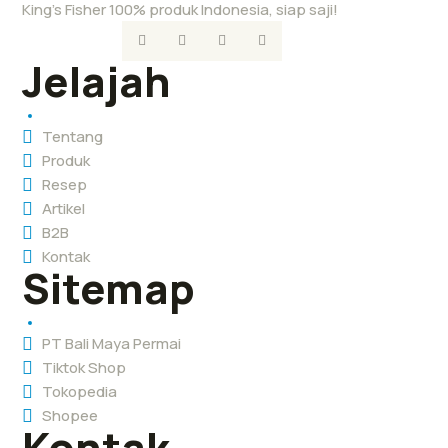
King’s Fisher 100% produk Indonesia, siap saji!
Jelajah
Tentang
Produk
Resep
Artikel
B2B
Kontak
Sitemap
PT Bali Maya Permai
Tiktok Shop
Tokopedia
Shopee
Kontak